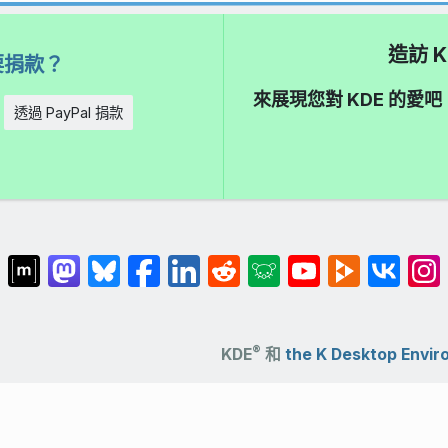
造訪 K
要捐款？
來展現您對 KDE 的
透過 PayPal 捐款
®
KDE
和
the K Desktop Envi