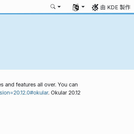
選擇您的語言
由 KDE 製作
s and features all over. You can
sion=20.12.0#okular
. Okular 20.12