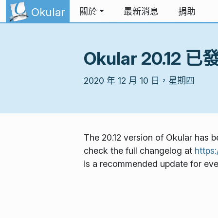
跳到內容
Okular
關於
最新消息
捐助
Okular 20.12 
2020 年 12 月 10 日，星期四
The 20.12 version of Okular has b
check the full changelog at
https
is a recommended update for eve