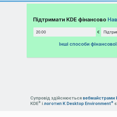
Підтримати KDE фінансово
Нав
€
Підтри
Сума
Інші способи фінансово
Супровід здійснюється
вебмайстрами 
®
®
KDE
і
логотип K Desktop Environment
є