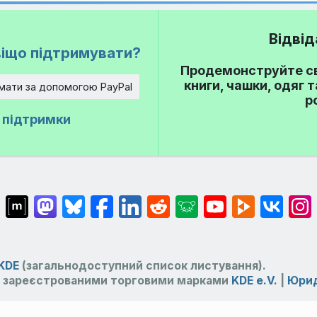
Відвід
іщо підтримувати?
Продемонструйте св
книги, чашки, одяг 
мати за допомогою PayPal
р
ї підтримки
KDE
(загальнодоступний список листування).
 зареєстрованими торговими марками
KDE e.V.
|
Юрид