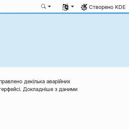
Виберіть мову
Створено KDE
иправлено декілька аварійних
терфейсі. Докладніше з даними