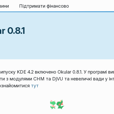
вини
Підтримати фінансово
 0.8.1
ипуску KDE 4.2 включено Okular 0.8.1. У програмі в
ти з модулями CHM та DjVU та невеличкі вади у ін
ознайомитися
тут