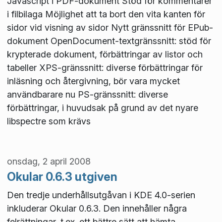
Javascript i PDF-dokument Stöd för kommentarer
i filbilaga Möjlighet att ta bort den vita kanten för
sidor vid visning av sidor Nytt gränssnitt för EPub-
dokument OpenDocument-textgränssnitt: stöd för
krypterade dokument, förbättringar av listor och
tabeller XPS-gränssnitt: diverse förbättringar för
inläsning och återgivning, bör vara mycket
användbarare nu PS-gränssnitt: diverse
förbättringar, i huvudsak på grund av det nyare
libspectre som krävs
onsdag, 2 april 2008
Okular 0.6.3 utgiven
Den tredje underhållsutgåvan i KDE 4.0-serien
inkluderar Okular 0.6.3. Den innehåller några
felrättningar, t.ex. ett bättre sätt att hämta