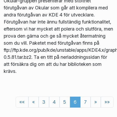
Okular-gruppen presenterar med stolthet
förutgåvan av Okular som går att kompilera med
andra förutgåvan av KDE 4 för utvecklare.
Förutgåvan har inte ännu fullständig funktionalitet,
eftersom vi har mycket att polera och slutföra, men
prova den gärna och ge så mycket återmatning
som du vill. Paketet med förutgåvan finns på
ftp://ftp.kde.org/pub/kde/unstable/apps/KDE4.x/graph
0.5.81.tar.bz2. Ta en titt på nerladdningssidan för
att försäkra dig om att du har biblioteken som
krävs.
««
«
3
4
5
6
7
»
»»