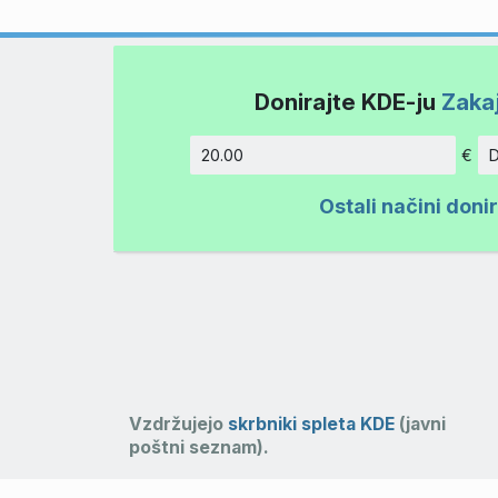
Donirajte KDE-ju
Zakaj
€
D
Znesek
Ostali načini doni
Vzdržujejo
skrbniki spleta KDE
(javni
poštni seznam).