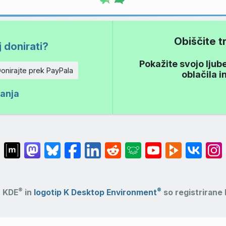
Obiščite 
 donirati?
Pokažite svojo ljub
onirajte prek PayPala
oblačila 
ranja
®
®
KDE
in
logotip K Desktop Environment
so registriran