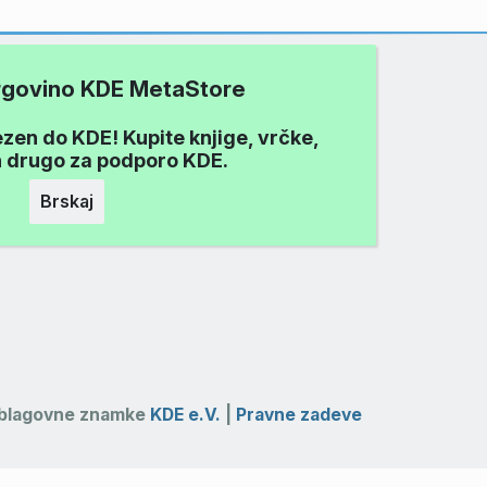
trgovino KDE MetaStore
ezen do KDE! Kupite knjige, vrčke,
in drugo za podporo KDE.
Brskaj
e blagovne znamke
KDE e.V.
|
Pravne zadeve