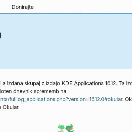
Donirajte
0
ila izdana skupaj z izdajo KDE Applications 16.12. Ta iz
eloten dnevnik sprememb na
s/fulllog_applications.php?version=16.12.0#okular
. Ok
o Okular.