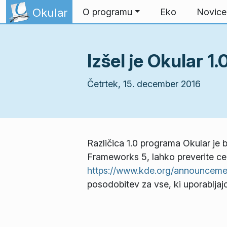
Preskoči na vsebino
Okular
O programu
Eko
Novice
Izšel je Okular 1.
Četrtek, 15. december 2016
Različica 1.0 programa Okular je b
Frameworks 5, lahko preverite c
https://www.kde.org/announcement
posodobitev za vse, ki uporabljaj