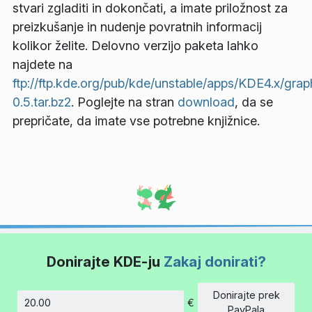
stvari zgladiti in dokončati, a imate priložnost za
preizkušanje in nudenje povratnih informacij
kolikor želite. Delovno verzijo paketa lahko
najdete na
ftp://ftp.kde.org/pub/kde/unstable/apps/KDE4.x/grap
0.5.tar.bz2
. Poglejte na stran
download
, da se
prepričate, da imate vse potrebne knjižnice.
Donirajte KDE-ju
Zakaj donirati?
Donirajte prek
€
Znesek
PayPala