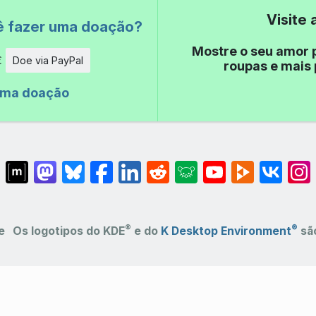
Visite
ê fazer uma doação?
Mostre o seu amor 
€
Doe via PayPal
roupas e mais 
de
uma doação
®
®
e
Os logotipos do KDE
e do
K Desktop Environment
são