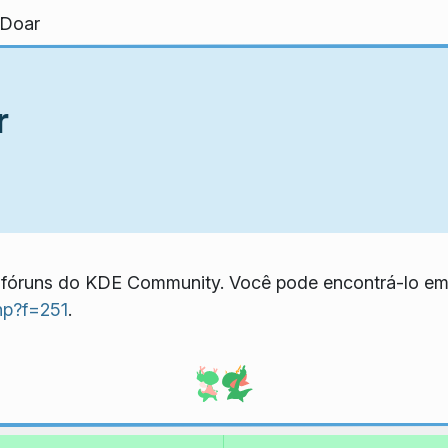
Doar
r
 fóruns do KDE Community. Você pode encontrá-lo e
hp?f=251
.