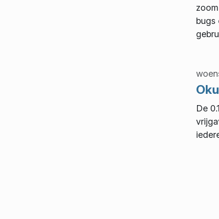
zoomc
bugs 
gebrui
woens
Okul
De 0.
vrijg
ieder