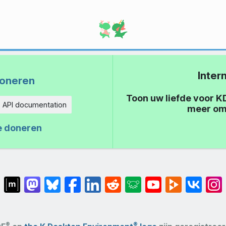
Inter
oneren
Toon uw liefde voor K
API documentation
meer om
eid
e doneren
®
®