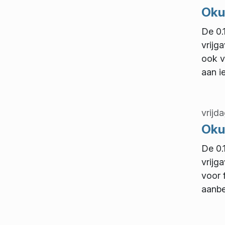
Okul
De 0.
vrijg
ook v
aan i
vrijd
Okul
De 0.
vrijg
voor 
aanbe