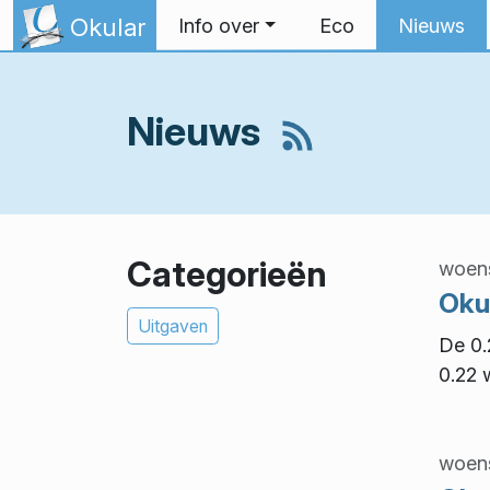
Spring naar inhoud
Okular
Info over
Eco
Nieuws
Nieuws
Categorieën
woens
Oku
Uitgaven
De 0.
0.22 
woens