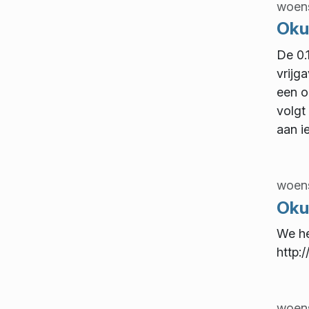
woens
Okul
De 0.
vrijg
een o
volgt
aan i
woens
Oku
We he
http:
woens