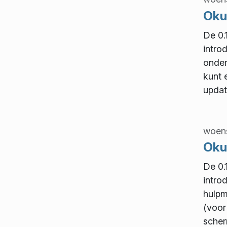
Okul
De 0.
intro
onder
kunt 
updat
woens
Okul
De 0.
intro
hulpm
(voor
scher