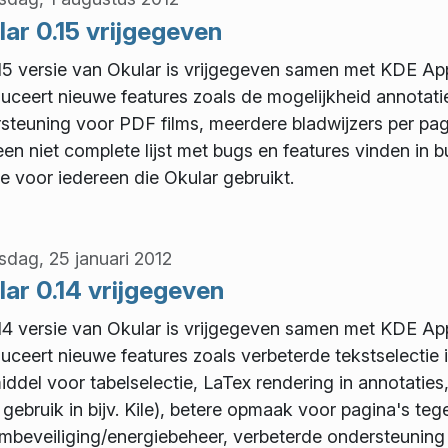
ar 0.15 vrijgegeven
15 versie van Okular is vrijgegeven samen met KDE Appl
duceert nieuwe features zoals de mogelijkheid annota
steuning voor PDF films, meerdere bladwijzers per pagi
een niet complete lijst met bugs en features vinden in b
e voor iedereen die Okular gebruikt.
dag, 25 januari 2012
ar 0.14 vrijgegeven
14 versie van Okular is vrijgegeven samen met KDE Appl
duceert nieuwe features zoals verbeterde tekstselect
iddel voor tabelselectie, LaTex rendering in annotatie
 gebruik in bijv. Kile), betere opmaak voor pagina's te
mbeveiliging/energiebeheer, verbeterde ondersteuning