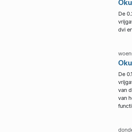
Okul
De 0.
vrijg
dvi e
woens
Okul
De 0.
vrijg
van d
van h
funct
donde