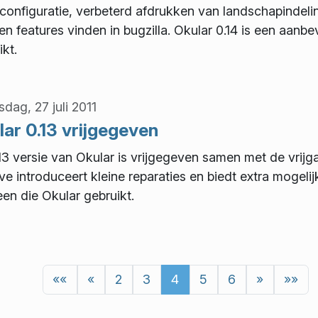
onfiguratie, verbeterd afdrukken van landschapindeling
en features vinden in bugzilla. Okular 0.14 is een aanb
kt.
dag, 27 juli 2011
ar 0.13 vrijgegeven
13 versie van Okular is vrijgegeven samen met de vrijg
ave introduceert kleine reparaties en biedt extra moge
een die Okular gebruikt.
««
«
2
3
4
5
6
»
»»