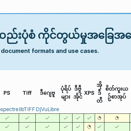
်းဆည်းပုံစံ ကိုင်တွယ်မှုအခြေအ
f document formats and use cases.
အို
ပုံရိပ်
ဒီဗွီ
စိတ်ကူးယ
PS
Tiff
ဒီဂျေဗူ
XPS
ဒီ
များ
အိုင်
ဥ်စာအုပ်
တီ
bspectre
libTIFF
DjVuLibre