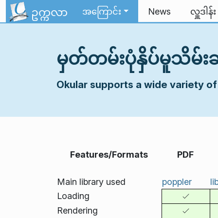
Skip to content
ဥက္ကလာ
အကြောင်း
News
လှူဒါန်း
မှတ်တမ်းပုံနှိပ်မူသိမ
Okular supports a wide variety o
Features/Formats
PDF
Main library used
poppler
li
Loading
Rendering