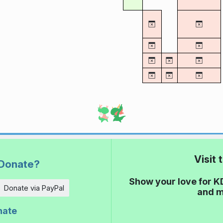
Visit
Donate?
Show your love for K
Donate via PayPal
and m
nate