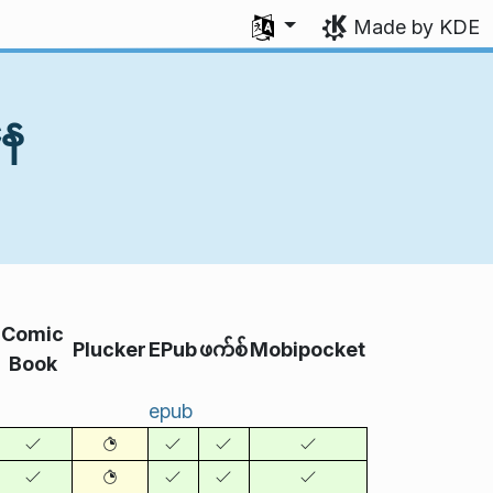
Select your language
Made by KDE
နေ
Comic
Plucker
EPub
ဖက်စ်
Mobipocket
Book
epub