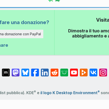
Visit
fare una donazione?
Dimostra il tuo amo
una donazione con PayPal
abbigliamento e a
nare
®
®
list pubblica).
KDE
e
il logo K Desktop Environment
sono