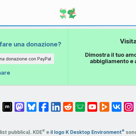
Visit
fare una donazione?
Dimostra il tuo amo
una donazione con PayPal
abbigliamento e a
nare
®
®
list pubblica).
KDE
e
il logo K Desktop Environment
sono