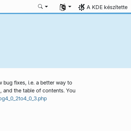
Válasszon nyelvet
A KDE készítette
 bug fixes, i.e. a better way to
, and the table of contents. You
og4_0_2to4_0_3.php