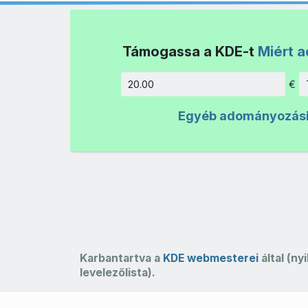
Támogassa a KDE-t
Miért 
€
Összeg
Egyéb adományozás
Karbantartva a
KDE webmesterei
által (ny
levelezőlista).