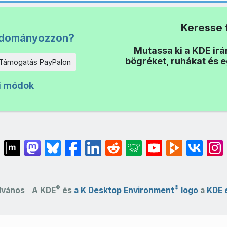
Keresse 
adományozzon?
Mutassa ki a KDE irá
bögréket, ruhákat és 
Támogatás PayPalon
i módok
®
®
ilvános
A KDE
és
a K Desktop Environment
logo
a
KDE 