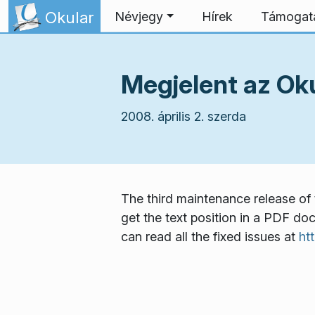
Ugrás a tartalomhoz
Okular
Névjegy
Hírek
Támogat
Megjelent az Oku
2008. április 2. szerda
The third maintenance release of t
get the text position in a PDF do
can read all the fixed issues at
ht