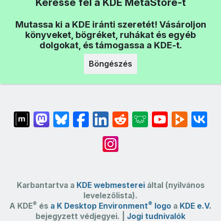
Keresse fel a KDE MetaStore-t
Mutassa ki a KDE iránti szeretét! Vásároljon
könyveket, bögréket, ruhákat és egyéb
dolgokat, és támogassa a KDE-t.
Böngészés
Karbantartva a
KDE webmesterei
által (nyilvános
levelezőlista).
®
®
A KDE
és
a K Desktop Environment
logo
a
KDE e.V.
bejegyzett védjegyei. |
Jogi tudnivalók