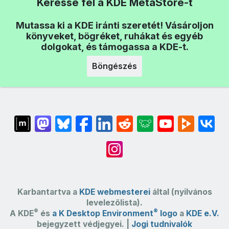
Keresse fel a KDE MetaStore-t
Mutassa ki a KDE iránti szeretét! Vásároljon
könyveket, bögréket, ruhákat és egyéb
dolgokat, és támogassa a KDE-t.
Böngészés
Karbantartva a
KDE webmesterei
által (nyilvános
levelezőlista).
®
®
A KDE
és
a K Desktop Environment
logo
a
KDE e.V.
bejegyzett védjegyei. |
Jogi tudnivalók