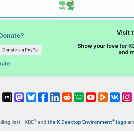
Visit
Donate?
Show your love for K
Donate via PayPal
and m
nate
®
®
ling list).
KDE
and
the K Desktop Environment
logo
are