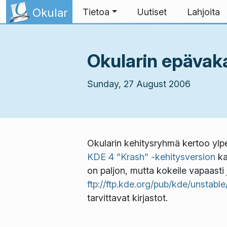
Skip to content
Okular
Tietoa
Uutiset
Lahjoita
Okularin epävakaa
Sunday, 27 August 2006
Okularin kehitysryhmä kertoo ylpe
KDE 4 ”Krash” -kehitysversion
ka
on paljon, mutta kokeile vapaasti 
ftp://ftp.kde.org/pub/kde/unstabl
tarvittavat kirjastot.