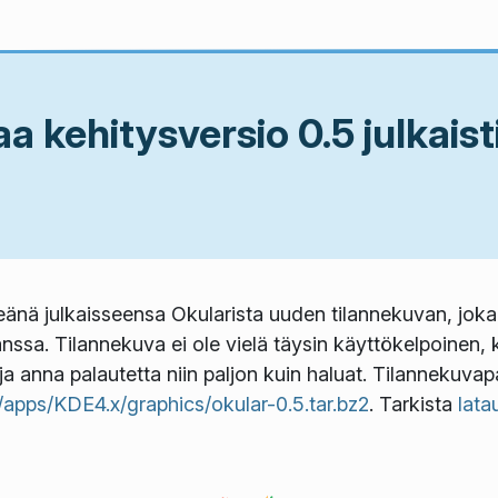
 kehitysversio 0.5 julkaist
änä julkaisseensa Okularista uuden tilannekuvan, joka
nssa. Tilannekuva ei ole vielä täysin käyttökelpoinen, 
ja anna palautetta niin paljon kuin haluat. Tilannekuvap
e/apps/KDE4.x/graphics/okular-0.5.tar.bz2
. Tarkista
lata