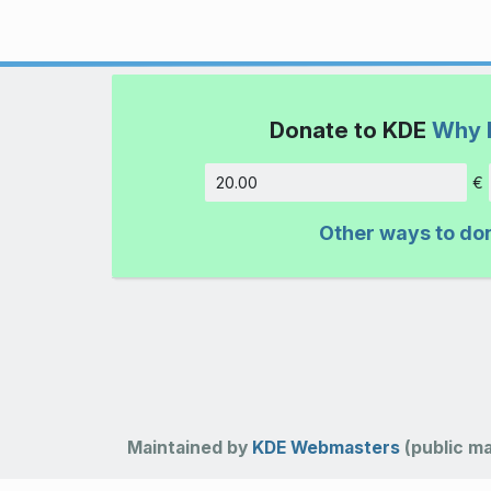
Donate to KDE
Why 
€
Amount
Other ways to do
Maintained by
KDE Webmasters
(public mai