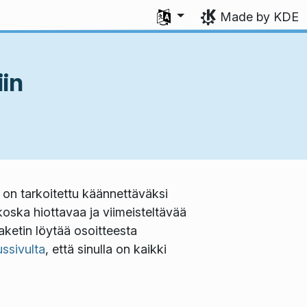
Select your language
Made by KDE
iin
 on tarkoitettu käännettäväksi
koska hiottavaa ja viimeisteltävää
aketin löytää osoitteesta
ussivulta
, että sinulla on kaikki