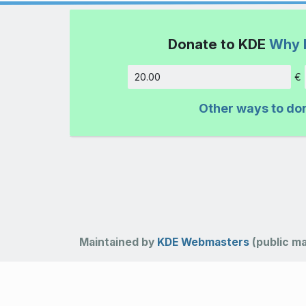
Donate to KDE
Why 
€
Amount
Other ways to do
Maintained by
KDE Webmasters
(public mai