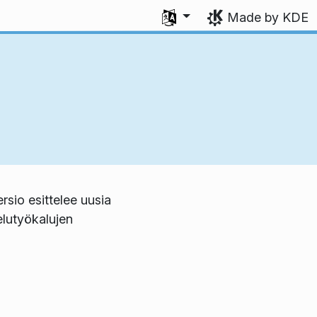
Select your language
Made by KDE
rsio esittelee uusia
elutyökalujen