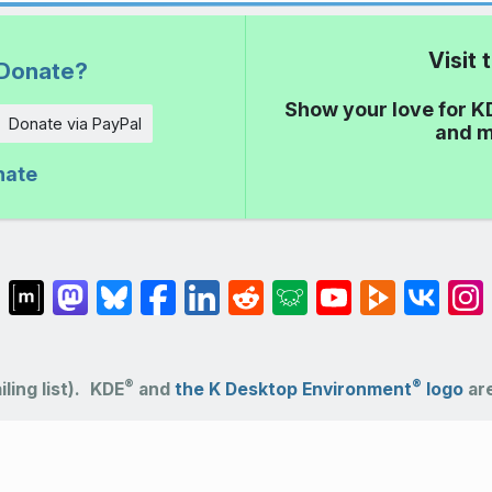
Visit
Donate?
Show your love for K
Donate via PayPal
and m
nate
®
®
ling list).
KDE
and
the K Desktop Environment
logo
are