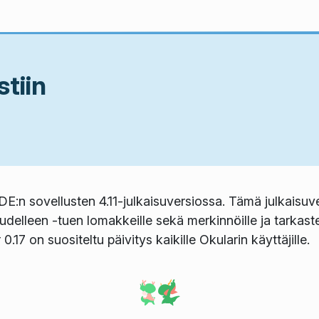
stiin
KDE:n sovellusten 4.11-julkaisuversiossa. Tämä julkaisuve
elleen -tuen lomakkeille sekä merkinnöille ja tarkast
17 on suositeltu päivitys kaikille Okularin käyttäjille.