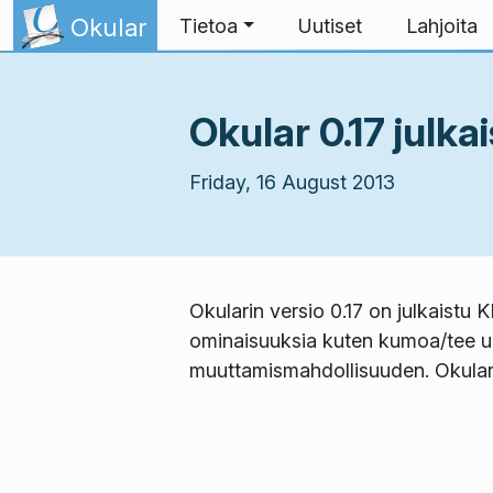
Skip to content
Okular
Tietoa
Uutiset
Lahjoita
Okular 0.17 julkai
Friday, 16 August 2013
Okularin versio 0.17 on julkaistu 
ominaisuuksia kuten kumoa/tee uud
muuttamismahdollisuuden. Okular 0.