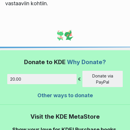
vastaaviin kohtiin.
Donate to KDE
Why Donate?
Donate via
€
Amount
PayPal
Other ways to donate
Visit the KDE MetaStore
Show your love for KDE! Purchase books,