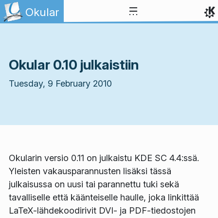
Skip to content
Okular
Okular 0.10 julkaistiin
Tuesday, 9 February 2010
Okularin versio 0.11 on julkaistu KDE SC 4.4:ssä.
Yleisten vakausparannusten lisäksi tässä
julkaisussa on uusi tai parannettu tuki sekä
tavalliselle että käänteiselle haulle, joka linkittää
LaTeX-lähdekoodirivit DVI- ja PDF-tiedostojen