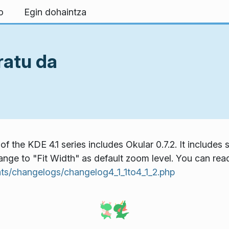
o
Egin dohaintza
ratu da
 the KDE 4.1 series includes Okular 0.7.2. It includes 
e to "Fit Width" as default zoom level. You can read a
ts/changelogs/changelog4_1_1to4_1_2.php