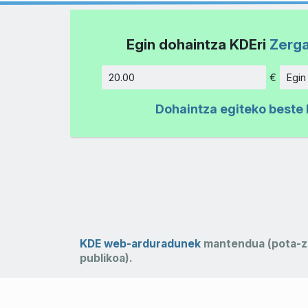
Egin dohaintza KDEri
Zerga
€
Egin
Kopurua
Dohaintza egiteko beste 
KDE web-arduradunek
mantendua (pota-z
publikoa).