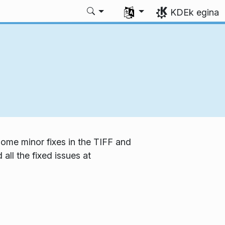
Aukeratu zure hizkuntza
KDEk egina
some minor fixes in the TIFF and
ll the fixed issues at