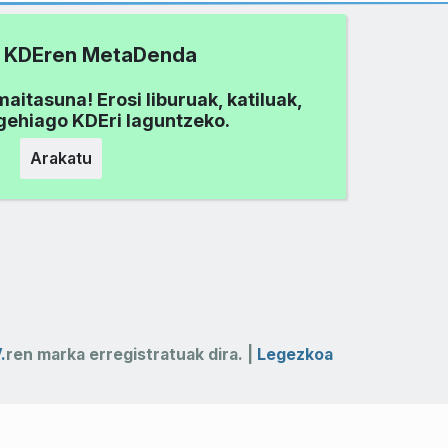
tu KDEren MetaDenda
aitasuna! Erosi liburuak, katiluak,
 gehiago KDEri laguntzeko.
Arakatu
.
ren marka erregistratuak dira. |
Legezkoa