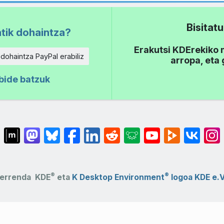
Bisita
tik dohaintza?
Erakutsi KDErekiko m
 dohaintza PayPal erabiliz
arropa, eta
bide batzuk
®
®
errenda
KDE
eta
K Desktop Environment
logoa
KDE e.V