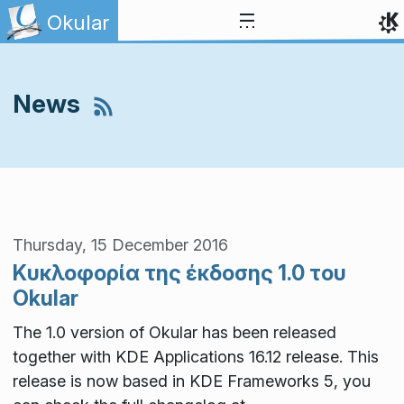
Skip to content
Okular
News
Thursday, 15 December 2016
Κυκλοφορία της έκδοσης 1.0 του
Okular
The 1.0 version of Okular has been released
together with KDE Applications 16.12 release. This
release is now based in KDE Frameworks 5, you