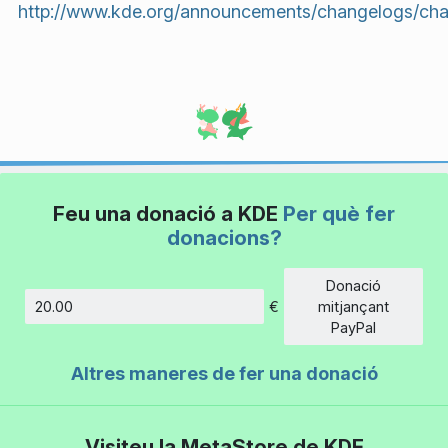
http://www.kde.org/announcements/changelogs/cha
Feu una donació a KDE
Per què fer
donacions?
Donació
€
mitjançant
Import
PayPal
Altres maneres de fer una donació
Visiteu la MetaStore de KDE