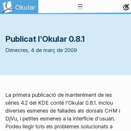
Salta al contingut
Okular
Publicat l'Okular 0.8.1
Dimecres, 4 de març de 2009
La primera publicació de manteniment de les
sèries 4.2 del KDE conté l'Okular 0.8.1. Inclou
diverses esmenes de fallades als dorsals CHM i
DjVu, i petites esmenes a la interfície d'usuari.
Podeu llegir tots els problemes solucionats a