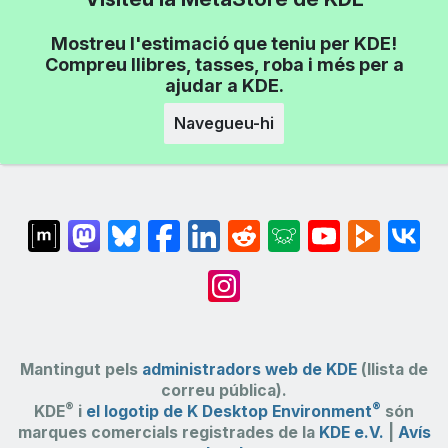
Mostreu l'estimació que teniu per KDE!
Compreu llibres, tasses, roba i més per a
ajudar a KDE.
Navegueu-hi
Mantingut pels
administradors web de KDE
(llista de
correu pública).
®
®
KDE
i
el logotip de K Desktop Environment
són
marques comercials registrades de la
KDE e.V.
|
Avís