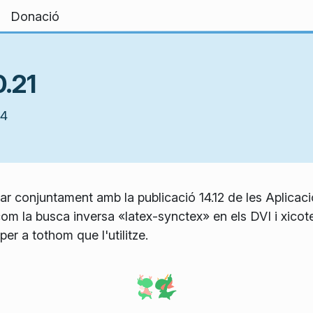
Donació
0.21
14
ular conjuntament amb la publicació 14.12 de les Aplica
om la busca inversa «latex-synctex» en els DVI i xicot
er a tothom que l'utilitze.