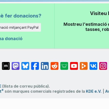
Visiteu
uè fer donacions?
Mostreu l'estimació 
ació mitjançant PayPal
tasses, rob
na donació
E
(llista de correu pública).
®
t
són marques comercials registrades de la
KDE e.V.
|
Av