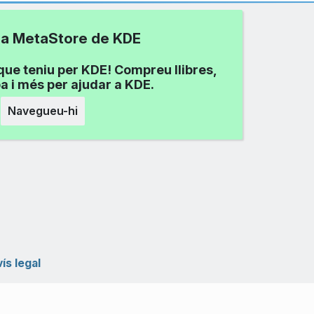
 la MetaStore de KDE
que teniu per KDE! Compreu llibres,
a i més per ajudar a KDE.
Navegueu-hi
ís legal