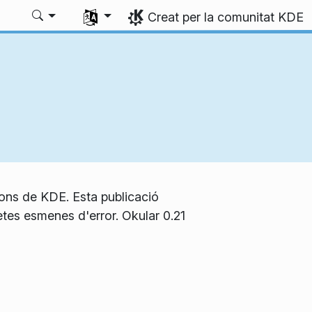
Trieu l'idioma
Creat per la comunitat KDE
cions de KDE. Esta publicació
etes esmenes d'error. Okular 0.21