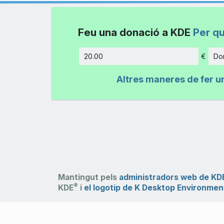
Feu una donació a KDE
Per q
€
Don
Import
Altres maneres de fer u
Mantingut pels
administradors web de KD
®
KDE
i
el logotip de K Desktop Environmen