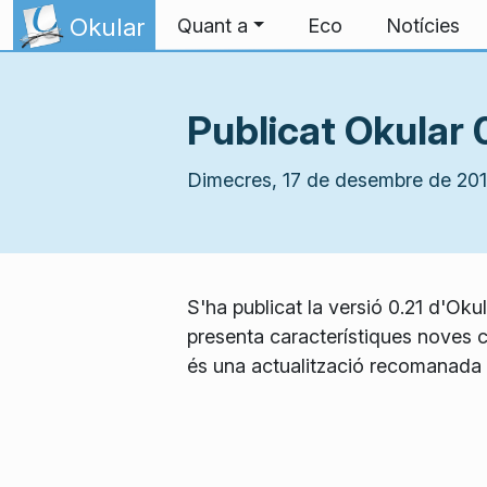
Salta fins al contingut
Okular
Quant a
Eco
Notícies
Publicat Okular 
Dimecres, 17 de desembre de 20
S'ha publicat la versió 0.21 d'Ok
presenta característiques noves c
és una actualització recomanada p