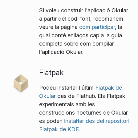
Si voleu construir l'aplicació Okular
a partir del codi font, recomanem
veure la pàgina
com participar
, la
qual conté enllaços cap a la guia
completa sobre com compilar
l'aplicació Okular.
Flatpak
Podeu instal·lar l'últim
Flatpak de
Okular
des de Flathub. Els Flatpak
experimentals amb les
construccions nocturnes de Okular
es poden
instal·lar des del repositori
Flatpak de KDE
.