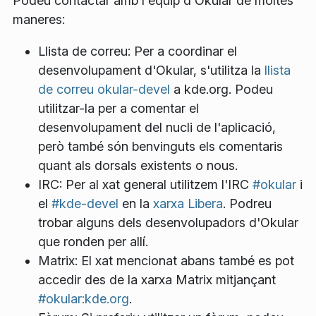
Podeu contactar amb l'equip d'Okular de moltes
maneres:
Llista de correu: Per a coordinar el
desenvolupament d'Okular, s'utilitza la
llista
de correu okular-devel
a kde.org. Podeu
utilitzar-la per a comentar el
desenvolupament del nucli de l'aplicació,
però també són benvinguts els comentaris
quant als dorsals existents o nous.
IRC: Per al xat general utilitzem l'IRC
#okular
i
el
#kde-devel
en la
xarxa Libera
. Podreu
trobar alguns dels desenvolupadors d'Okular
que ronden per allí.
Matrix: El xat mencionat abans també es pot
accedir des de la xarxa Matrix mitjançant
#okular:kde.org
.