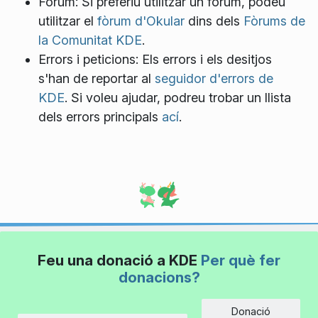
Fòrum: Si preferiu utilitzar un fòrum, podeu
utilitzar el
fòrum d'Okular
dins dels
Fòrums de
la Comunitat KDE
.
Errors i peticions: Els errors i els desitjos
s'han de reportar al
seguidor d'errors de
KDE
. Si voleu ajudar, podreu trobar un llista
dels errors principals
ací
.
Feu una donació a KDE
Per què fer
donacions?
Donació