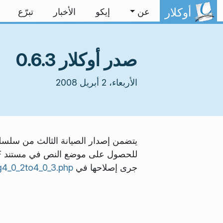
خط المحتوى
أوكلار
عن
إيكو
الأخبار
تبرّع
صدر أوكلار 0.6.3
الأربعاء، 2 أبريل 2008
جرى إصلاحها في
g4_0_2to4_0_3.php