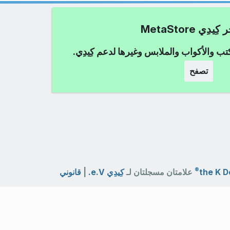
دِي MetaStore
كتب والأكواب والملابس وغيرها لدعم كِيدِي.
تصفح
®
the K D
علامتان مسجلتان لـ
كِيدِي e.V.
|
قانوني