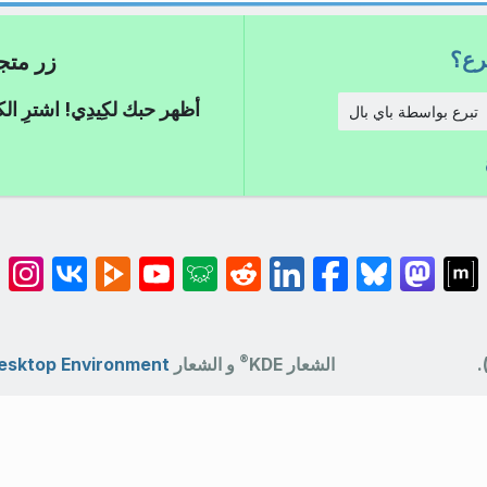
برع؟
زر متجر كِي
أظهر حبك لكِيدِي! اشترِ ال
تبرع بواسطة باي بال
®
.
الشعار KDE
و الشعار
esktop Environment